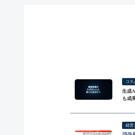
コラ
COLUMN
生成A
も成
経営
2026.0