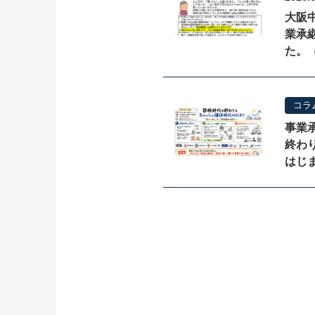
Consulting
大阪
業承
た。（
コラ
事業
COLUMN
終わ
はじ