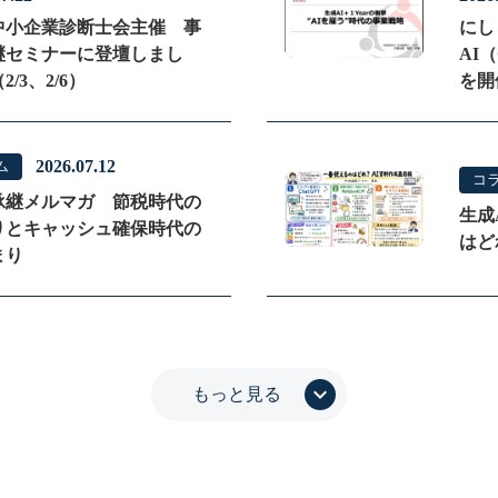
Consulting
中小企業診断士会主催 事
にし
継セミナーに登壇しまし
AI（
2/3、2/6）
を開
2026.07.12
ム
コ
承継メルマガ 節税時代の
COLUMN
生成
りとキャッシュ確保時代の
はど
まり
keyboard_arrow_down
もっと見る