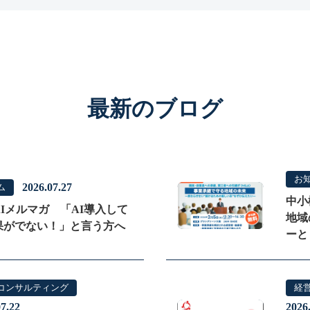
最新のブログ
お
2026.07.27
ム
中小
NEWS
Iメルマガ 「AI導入して
地域
果がでない！」と言う方へ
ーと
コンサルティング
経
7.22
2026