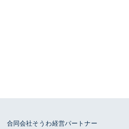
フォームから
mail_outline
問い合わせる
平日 9:00 ~ 18:00
078-219-3446
phone
電話をかける
合同会社そうわ経営パートナー