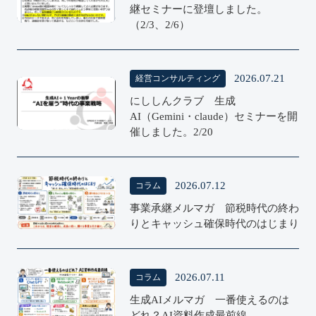
継セミナーに登壇しました。
（2/3、2/6）
2026.07.21
経営コンサルティング
にししんクラブ 生成
Consulting
AI（Gemini・claude）セミナーを開
催しました。2/20
2026.07.12
コラム
COLUMN
事業承継メルマガ 節税時代の終わ
りとキャッシュ確保時代のはじまり
2026.07.11
コラム
COLUMN
生成AIメルマガ 一番使えるのは
どれ？AI資料作成最前線