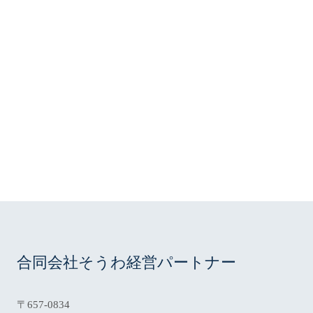
平日 9:00 ~ 18:00
078-219-3446
phone
電話をかける
合同会社そうわ経営パートナー
〒657-0834