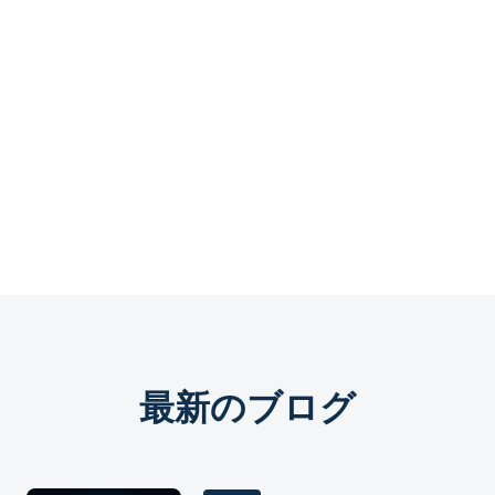
代表社員 尾形吉通
mail：info@souwa-ka.com
HP ：
https://souwa-ka.com
⇒⇒⇒⇒⇒⇒⇒⇒⇒⇒⇒⇒⇒⇒⇒⇒⇒⇒⇒⇒
ポスト
シェア
最新のブログ